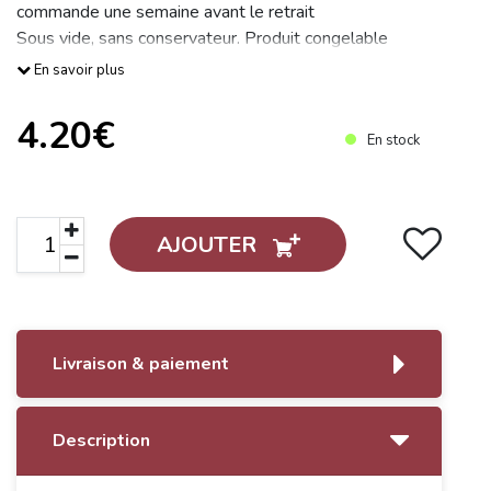
commande une semaine avant le retrait
Sous vide, sans conservateur. Produit congelable
Prix au kg 11,80€
En savoir plus
Poids moyen par paquet 400g
4.20€
En stock
AJOUTER
Livraison & paiement
Description