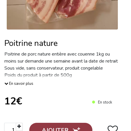
Poitrine nature
Poitrine de porc nature entière avec couenne 1kg ou
moins sur demande une semaine avant la date de retrait
Sous vide, sans conservateur, produit congelable
Poids du produit à partir de 500g
Prix au kg 12,00€
En savoir plus
12€
En stock
AJOUTER