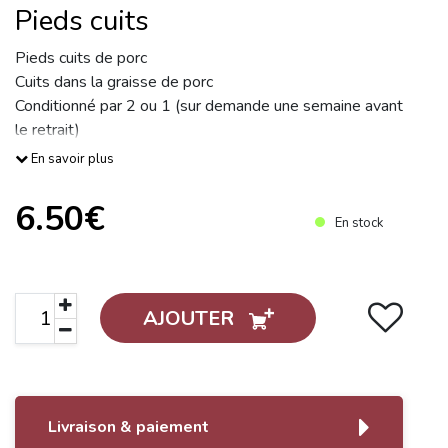
Pieds cuits
Pieds cuits de porc
Cuits dans la graisse de porc
Conditionné par 2 ou 1 (sur demande une semaine avant
le retrait)
6.50€ le sachet de 2
En savoir plus
Mis sous vide, sans colorant, ni conservateur et pouvant
être congelé
6.50€
En stock
AJOUTER
Livraison & paiement