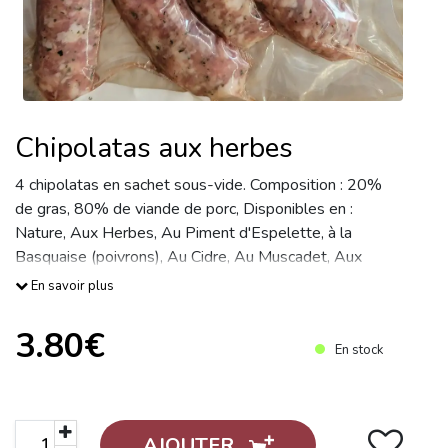
Chipolatas aux herbes
4 chipolatas en sachet sous-vide. Composition : 20%
de gras, 80% de viande de porc, Disponibles en :
Nature, Aux Herbes, Au Piment d'Espelette, à la
Basquaise (poivrons), Au Cidre, Au Muscadet, Aux
oignons, Au Comté, Au Cochon Pailleux, A la Fleur de
En savoir plus
3.80€
En stock
AJOUTER